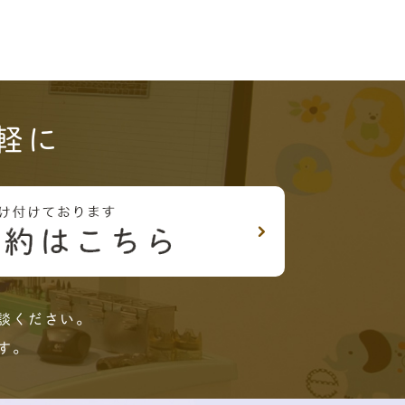
軽に
談ください。
す。